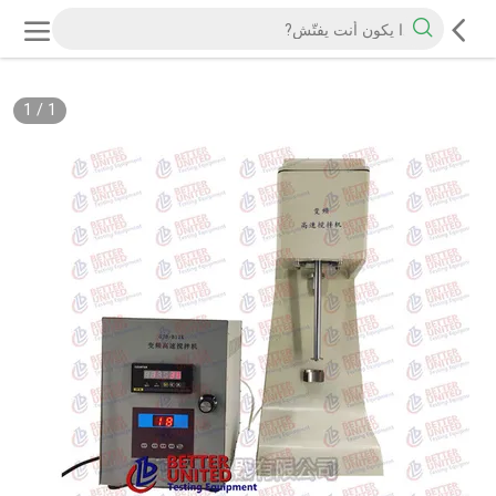
1
/
1