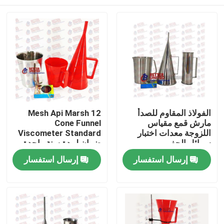
الفولاذ المقاوم للصدأ
12 Mesh Api Marsh
مارش قمع مقياس
Cone Funnel
اللزوجة معدات اختبار
Viscometer Standard
سوائل الحفر
ضمان لمدة سنة واحدة
منزل
إرسال استفسار
إرسال استفسار
المنتجات
حول بنا