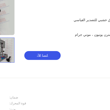
ق خشبي للتصدير القياسي
ﺎﺘﺼﻟ ﺍﻶﻧ
ضمان:
قوة المحرك:
وزن: