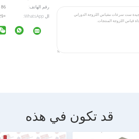
رقم الهاتف:
86 15128795929
ال WhatsApp:
+8615128795929
قد تكون في هذه