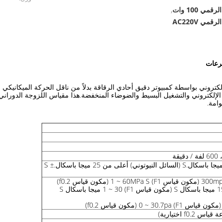
ي 100 وات
,
مي AC220V
سرعات
كتروني بواسطة كمبيوتر دقيق أحادي الرقاقة بدلاً من ناقل الحركة الميكانيكي ال
الإلكتروني والتشغيل البسيط والضوضاء المنخفضة.هذا مقياس اللزوجة الدوراني 
امة.
1-25 ميجا باسكال.S ± 1 ميجا باسكال.S (السائل النيوتوني) أعلى من 25 ميجا باسكال.S ±
سائل غير نيوتوني: 1 ~ 150 ميجا باسكال S (مكون قياس F1) 1 ~ 30 ميجا باسكال S