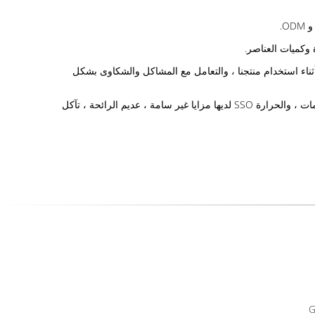
جهتها أثناء استخدام منتجنا ، والتعامل مع المشاكل والشكاوى بشكل
ج: مغطاة بفيلم الفقاعة الهوائية قبل وضع الماكينة في علبة خشبية قياسية للتصدير ، والتي لا تتمتع فقط بامتصاص الصدمات الجيد ، ومقاومة الصدمات ، والحرارة SSO لديها مزايا غير سامة ، عديم الرائحة ، تآكل