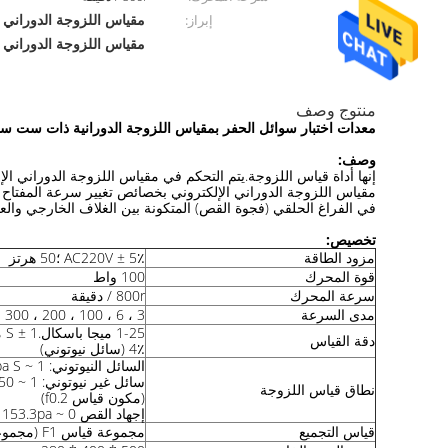
مقياس اللزوجة الدوراني الرقم
إبراز:
مقياس اللزوجة الدوراني الرق
منتوج وصف
معدات اختبار سوائل الحفر بمقياس اللزوجة الدورانية ذات ست 
وصف:
إنها أداة قياس اللزوجة.يتم التحكم في مقياس اللزوجة الدوراني الإل
مقياس اللزوجة الدوراني الإلكتروني بخصائص تغيير سرعة المفتاح 
في الفراغ الحلقي (فجوة القص) المتكونة بين الغلاف الخارجي والعو
تخصيص:
مزود الطاقة
AC220V ± 5٪ ؛50 هرتز
قوة المحرك
100 واط
سرعة المحرك
800r / دقيقة
مدى السرعة
3 ، 6 ، 100 ، 200 ، 300 ، 600 لفة / دقيقة
دقة القياس
4٪ (سائل نيوتوني)
السائل النيوتوني: 1 ~ 300mpa S (مكون قياس F1) 1 ~ 60MPa S (مكون قياس f0.2)
نطاق قياس اللزوجة
(مكون قياس f0.2)
إجهاد القص 0 ~ 153.3pa (مكون قياس F1) 0 ~ 30.7pa (مكون قياس f0.2)
قياس التجميع
مجموعة قياس F1 (مجموعة قياس f0.2 اختيارية)