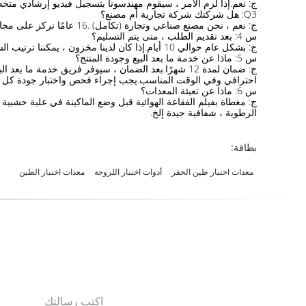
ج: نعم.إذا لزم الأمر ، سيقوم مهندسونا بتسجيل فيديو إرشادي مت
Q3: هل شركتك شركة تجارية أم مصنع؟
ج: نعم ، نحن مصنع صناعي وتجارة (تكامل) .16 عامًا نركز على مجال أدوات الاختبار.نرحب ترحيبا حارا بزيارة مصنعنا (المصنع) ، كما أننا ندعم OEM و ODM.
س 4: بعد تقديم الطلب ، متى يتم التسليم؟
ج: بشكل عام حوالي 10 أيام.إذا كان لدينا مخزون ، يمكننا ترتيب الشحن في غضون 7 أيام.يرجى العلم أن مهل الإنتاج لدينا تعتمد على عناصر محددة وكميات العناصر.
س 5: ماذا عن خدمة ما بعد البيع وجودة المنتج؟
ج: ضمان لمدة 12 شهرًا.بعد الضمان ، سيوفر فريق خدمة
احترافي وفي الوقت المناسب.يجب إجراء فحص واختبار جودة كل أداة بنسبة 100٪ عند شحن البض
س 6: ماذا عن تعبئة المعدات؟
الرطوبة ، شفافية جيدة إلخ.
بطاقة:
معدات اختبار طين الحفر
أدوات اختبار اللزوجة
معدات اختبار الطين
اكتب رسالتك