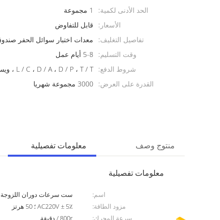
الحد الأدنى لكمية:
1 مجموعة
الأسعار:
قابل للتفاوض
تفاصيل التغليف:
معدات اختبار سوائل الحفر صندو
وقت التسليم:
5-8 أيام عمل
شروط الدفع:
L / C ، D / A ، D / P ، T / T ، ويسترن يونيون ، موني جرام
القدرة على العرض:
3000 مجموعة شهريا
منتوج وصف
معلومات تفصيلية
معلومات تفصيلية
اسم:
ست سرعات دوران اللزوجة
مزود الطاقة:
AC220V ± 5٪ ؛ 50 هرتز
سرعة المحرك:
800r / دقيقة