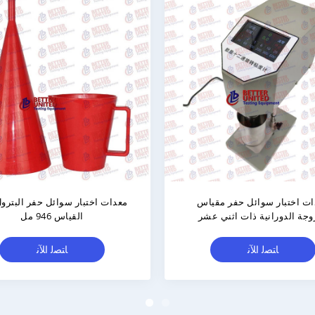
SGS معدات اختبار سوائل الحفر توازن
مقياس الطين المضغوط  GB
ن المضغوط مع قضيب الدعم
ASTM مقياس 
الطين
ﺎﺘﺼﻟ ﺍﻶﻧ
ﺎﺘﺼﻟ ﺍﻶﻧ