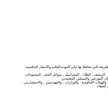
، ساعة واحدة تصل إلى ميناء تيانجين ، هذه هي الطريقة التي نحافظ بها على الجودة العالية والأسعار التنافسية
نتجاتنا الرئيسية تغطي آلة الاختبار العالمية ، آلة اختبار الضغط ، التربة ، الخرسانة ، ملاط ​​الأسمنت ، الصخور المجمعة ، الأسفلت الأسفلت ، NDT ، الرصيف ، الطلاء ، السيراميك ، سوائل الحفر ، المنسوجات
الهيئات الحكومية ، والوزارات ، والمهندسين ، والاستشاريين ،
العملاء.