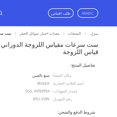
ARABIC
طلب اقتباس
منزل
المنتجات
معدات اختبار سوائل الحفر
ست سرعات مقي
قياس اللزوجة
تفاصيل المنتج:
مكان المنشأ:
صنع بالصين
اسم العلامة التجارية:
Btutest
إصدار الشهادات:
SGS, INTERTEK
رقم الموديل:
BTU-SSRV
شروط الدفع والشحن: