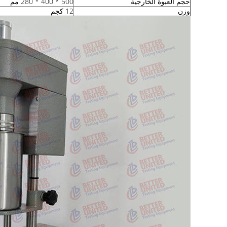
حجم العبوة الخارجية
500 * 400 * 280 مم
وزن
12 كجم