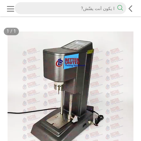
1
/
1