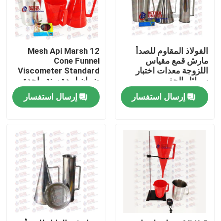
الفولاذ المقاوم للصدأ
12 Mesh Api Marsh
مارش قمع مقياس
Cone Funnel
اللزوجة معدات اختبار
Viscometer Standard
سوائل الحفر
ضمان لمدة سنة واحدة
إرسال استفسار
إرسال استفسار
منزل
المنتجات
حول بنا