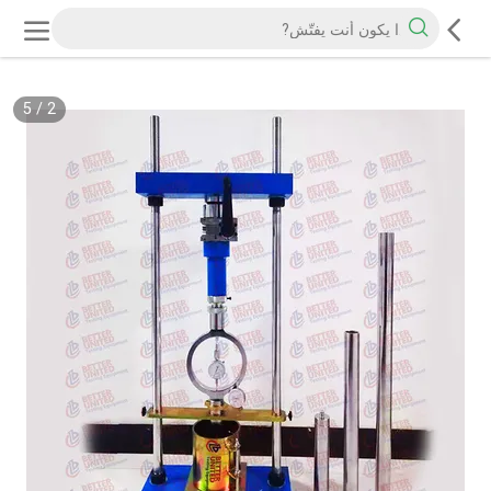
5
/
2