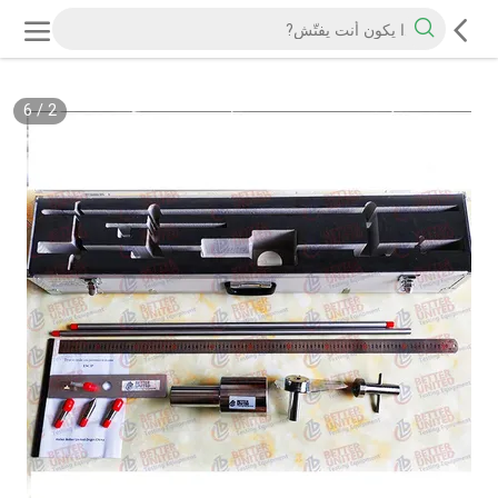
6
/
2