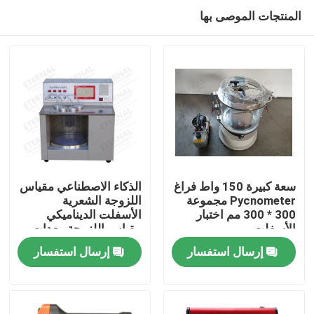
المنتجات الموصى بها
سعة كبيرة 150 واط فراغ
الذكاء الاصطناعي مقياس
Pycnometer مجموعة
اللزوجة الشعرية
300 * 300 مم اختبار
الأسفلت الديناميكي
منزل
الأسفلت
مقياس اللزوجة معدات
اختبار الأسفلت
إرسال استفسار
إرسال استفسار
المنتجات
حول بنا