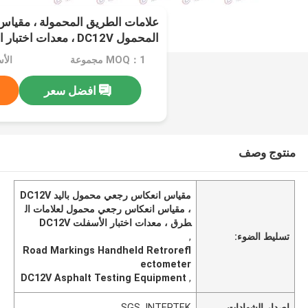
علامات الطريق المحمولة ، مقياس
المحمول DC12V ، معدات اختبار الأسفلت
MOQ：1 مجموعة
الأ
افضل سعر
منتوج وصف
مقياس انعكاس رجعي محمول باليد DC12V
، مقياس انعكاس رجعي محمول لعلامات ال
طرق ، معدات اختبار الأسفلت DC12V
تسليط الضوء:
,
Road Markings Handheld Retrorefl
ectometer
DC12V Asphalt Testing Equipment
,
إصدار الشهادات
SGS, INTERTEK