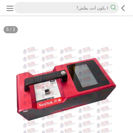
5
/
2