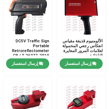
جولة في المعمل
ضبط الجودة
الألومنيوم قذيفة مقياس
DC5V Traffic Sign
اتصل بنا
انعكاس رجعي المحمولة
Portable
لعلامات المرور المعايرة
Retroreflectometer
التلقائية
GB / T 26377-2010
طلب اقتباس
standard
إرسال استفسار
إرسال استفسار
آلة اختبار عالمية
آلة اختبار التربة
آلة اختبار الخرسانة