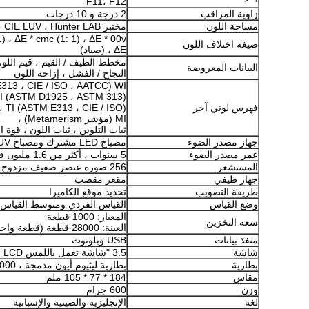
F11، F12
زاوية المراقب
2 درجة و 10 درجات
مساحة اللون
مختبر CIE ، XYZ ، Yxy ، LCh ، CIE LUV ، Hunter LAB
1) ، ΔE * cmc (1: 1) ، ΔE * 00v
صيغة اختلاف اللون
، ΔE (صياد)
مخطط الطيف / القيم ، قيم اللونية
البيانات المعروضة
النجاح / الفشل ، إزاحة اللون
WI (ASTM E313 ، CIE / ISO ، AATCC ، هنتر) ،
I (ASTM D1925 ، ASTM 313) ،
فهرس لوني آخر
TI (ASTM E313 ، CIE / ISO) ،
MI (مؤشر Metamerism) ،
ثبات التلوين ، ثبات اللون ، قوة ال
جهاز مصدر الضوء
مصباح LED مشترك ومصباح UV
عمر مصدر الضوء
5 سنوات ، أكثر من 1.6 مليون قياس
المستشعر
256 صورة عنصر صفيف مزدوج CMOS صورة الاستشعار
جهاز طيفي
مقعر مقضب
طريقة التصويب
تحديد موقع الكاميرا
وضع القياس
القياس الفردي ومتوسط ​​القياس
المعيار: 1000 قطعة
سعة التخزين
العينة: 28000 قطعة (قطعة واحدة يمكن أن تشمل SCE و SCI)
منفذ بيانات
USB وبلوتوث
شاشة
3.5 "شاشة تعمل باللمس LCD
بطارية
بطارية ليثيوم أيون مدمجة ، 5000 قياس خلال 8 ساعات
مقاس
184 * 77 * 105 ملم
وزن
600 جرام
لغة
الإنجليزية والصينية والإسبانية