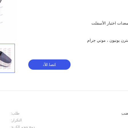
عدات اختبار الأسفلت
ﺎﺘﺼﻟ ﺍﻶﻧ
قضب
طلب:
التكرار:
دمج حجم الكرة: