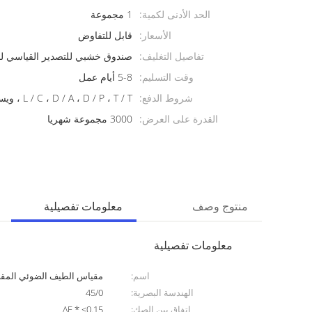
الحد الأدنى لكمية:
1 مجموعة
الأسعار:
قابل للتفاوض
تفاصيل التغليف:
صندوق خشبي للتصدير القياسي لم
وقت التسليم:
5-8 أيام عمل
شروط الدفع:
L / C ، D / A ، D / P ، T / T ، ويسترن يونيون ، موني جرام
القدرة على العرض:
3000 مجموعة شهريا
منتوج وصف
معلومات تفصيلية
معلومات تفصيلية
اسم:
مقياس الطيف الضوئي الم
الهندسة البصرية:
45/0
اتفاق بين الصك:
ΔE * ≤0.15