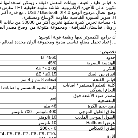
ه. قياس طيف العينة ، وبيانات المعمل دقيقة ، ويمكن استخدامها لمط
تكوين عالي للأجهزة الإلكترونية: شاشة ملونة حقيقية TFT مقاس 3.5 بوصة ، شاشة تعمل باللمس بالسعة ، مقعر مقعر ، كاشف CMOS مزدوج الصفيف 256 بكسل ، إلخ ؛
وضع اتصال مزدوج الوضع USB / Bluetooth ® 4.0 ، مع قدرة أكبر على التكيف ؛
H. سوبر السبورة القياسية مقاومة الأوساخ ومستقرة.
1- مساحة تخزين كبيرة يمكنها تخزين أكثر من 30000 من بيانات الاختبار
زاويتان قياسيتان للمراقبة ، ومجموعة متنوعة من أوضاع مصدر الضو
؛
ك برامج الكمبيوتر لديها وظيفة قوية التوسع؛
L. إعداد تحمل مضلع قياسي مدمج ومجموعة ألوان محددة لمعالم حركة المرور ، ومناسبة بشكل خاص لعامل سطوع معالم المرور وحكم أداء اللونية.
تخصيص:
حدود
BT4560
الهندسة البصرية
45/0
التكرار
ΔE * ≤0.03
اتفاق بين الصك
ΔE * ≤0.15
قياس الفتحة
فتحات 8 مم و 4 مم
كلية التعليم المستمر / اصابات
كلية التعليم المستمر و اصابات ا
النخاع الشوكي
مصدر ضوء الأشعة فوق
نعم
البنفسجية
دمج حجم الكرة
48 ملم
نطاق الطول الموجي
400 نانومتر - 700 نانومتر
الطول الموجي الملعب
10 نانومتر
عرض Halfband
10 نانومتر
نطاق الانعكاس
0 - 200٪
F4، F5، F6، F7، F8، F9، F10،
إنارة