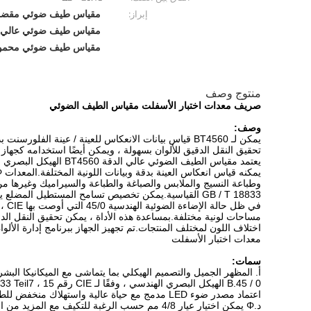
مقياس طيف ضوئي مقضب 48 
إبراز:
مقياس طيف ضوئي عالي ا
مقياس طيف ضوئي محمول
منتوج وصف
صريف معدات اختبار الأسفلت مقياس الطيف الضوئي
وصف:
يمكن لـ BT4560 قياس بيانات الانعكاس للعينة / عينة 
تحقيق النقل الدقيق للألوان بسهولة ، ويمكن أيضًا استخدامه كجهاز
GB / T 18833 القياسية.يمكن تخصيص تسامح المستطيل المضلع يدويًا ، ويمكن تحقيق عامل السطوع وقياس اللونية لإشارات المرور والعلامات والفيلم العاكس بزر واحد.
في 
مساحات لونية مختلفة.بمساعدة هذه الأداة ، يمكن تحقيق النقل الد
اختلاف اللون لمختلف المنتجات.تم تجهيز الجهاز ببرنامج إدارة الأ
معدات اختبار الأسفلت
سمات:
أ. المظهر الجميل والتصميم الهيكلي بما يتماشى مع الميكانيكا البشري
B.45 / 0 الهيكل البصري الهندسي ، وفقًا لـ CIE رقم 15 ، GB / T 3978 ، GB 2893 ، GB / T 18833 ، ISO7724 / 1 ، ASTM E1164 ، DIN5033 Teil7 ؛
اعتماد مصدر ضوء LED مدمج مع حياة عالية واستهلاك منخفض للطاقة ، بما في ذلك الأشعة فوق البنفسجية / باستثناء الأشعة فوق البنفسجية (بعض الطرز) ؛
د.Φ يمكن اختيار عيار 4/8 مم حسب الرغبة للتكيف مع المزيد من العينات المختبرة ؛