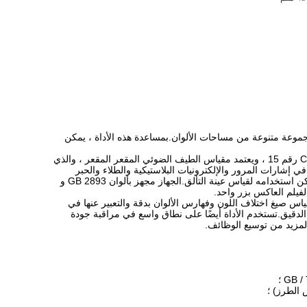
ا في مجموعة متنوعة من مساحات الألوان.بمساعدة هذه الأداة ، يمكن
يعتمد مقياس الطيف الضوئي عالي الدقة BT4560 الهيكل البصري الهندسي 45/0 (إضاءة دائرية بزاوية 45 درجة ، واستقبال 0 درجة) يتوافق مع CIE رقم 15 ، ويعتمد مقياس الطيف الضوئي المقعر المقعر ، والذي
مم ، تستخدم لقياس دقيق للألوان ومراقبة الجودة في إشارات المرور والإلكترونيات البلاستيكية والطلاء والحبر
وطباعة النسيج والملابس والصباغة والطباعة والسيراميك وغيرها من الصناعات.يحتوي الجهاز على مصدر منفصل للضوء فوق البنفسجي ، والذي يمكن استخدامه لقياس عينة التألق.الجهاز مجهز بألوان GB 2893 و
الفلورسنت بدقة ، ويمكنها قياس صيغ اختلاف اللون وفهارس الألوان بدقة والتعبير عنها في
الدقيق.تستخدم الأداة أيضًا على نطاق واسع في مراقبة جودة
المزيد من توسيع الوظائف.