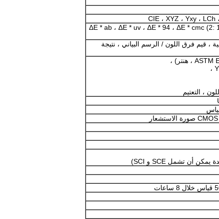
ΔE * ab ، ΔE * uv ، ΔE * 94 ، ΔE * cmc (2: 
 ، قيم فرق اللون / الرسم البياني ، نتيجة
Y
لون ، التعتيم