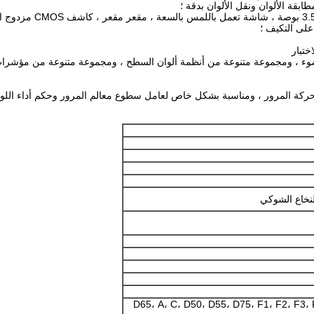
ابقة الألوان ونقل الألوان بدقة ؛
ء ، ومجموعة متنوعة من أنظمة ألوان السطح ، ومجموعة متنوعة من مؤشرات اللون
لنخاع الشوكي
D65، A، C، D50، D55، D75، F1، F2، F3، 