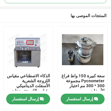
المنتجات الموصى بها
سعة كبيرة 150 واط فراغ
الذكاء الاصطناعي مقياس
منزل
Pycnometer مجموعة
اللزوجة الشعرية
300 * 300 مم اختبار
الأسفلت الديناميكي
الأسفلت
مقياس اللزوجة معدات
المنتجات
اختبار الأسفلت
إرسال استفسار
إرسال استفسار
حول بنا