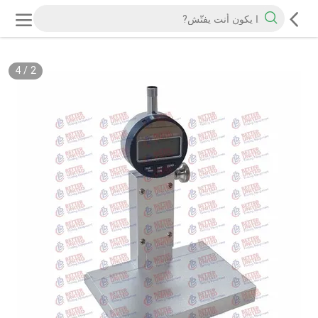
4
/
2