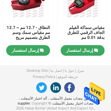
آلة اختبار الأسمنت
مقياس سماكة الفيلم
النطاق - 12.7 مم ~ 12.7
معدات اختبار الركام
الجاف الرقمي للطرق
مم مقياس سمك وسم
بدقة 0.01 مم
الطرق بتصميم مريح
معدات اختبار الأسفلت
إرسال استفسار
إرسال استفسار
معدات اختبار سوائل الحفر
منزل
حول نا
اتصل بنا
Desktop Site
معدات اختبار الطلاء
خريطة الموقع
Privacy Policy
معدات الاختبار البيئية
الصين معدات معمل الأسفلت ، آلة اختبار الأسفلت ،
معدات اختبار معمل الأسفلت supplier.
Copyright ©
معدات الاختبار المعملية
2026 Hebei Better United Import And Export Co.,