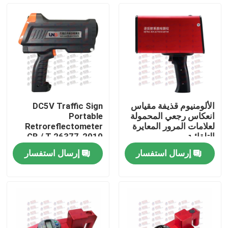
جولة في المعمل
ضبط الجودة
اتصل بنا
الألومنيوم قذيفة مقياس
DC5V Traffic Sign
انعكاس رجعي المحمولة
Portable
طلب اقتباس
لعلامات المرور المعايرة
Retroreflectometer
التلقائية
GB / T 26377-2010
standard
إرسال استفسار
إرسال استفسار
آلة اختبار عالمية
آلة اختبار التربة
آلة اختبار الخرسانة