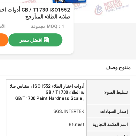
B / T1730 ISO1552
صلابة الطلاء المتأرجح
MOQ：1 مجموعة
الأ
افضل سعر
منتوج وصف
أدوات اختبار الطلاء ISO1552 ، مقياس صلا
تسليط الضوء:
بة الطلاء GB / T1730
GB/T1730 Paint Hardness Scale
,
إصدار الشهادات
SGS, INTERTEK
اسم العلامة التجارية
Btutest