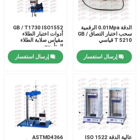
جولة في المعمل
الدقة 0.01Mpa الرقمية
GB / T1730 ISO1552
سحب اختبار التصاق GB /
أدوات اختبار الطلاء
ضبط الجودة
T 5210 قياسي
مقياس صلابة الطلاء
المتأرجح
إرسال استفسار
إرسال استفسار
اتصل بنا
طلب اقتباس
آلة اختبار عالمية
آلة اختبار التربة
آلة اختبار الخرسانة
عالية الدقة ISO 1522
ASTMD4366