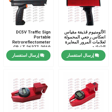
جولة في المعمل
ضبط الجودة
الألومنيوم قذيفة مقياس
DC5V Traffic Sign
انعكاس رجعي المحمولة
Portable
لعلامات المرور المعايرة
Retroreflectometer
اتصل بنا
التلقائية
GB / T 26377-2010
standard
إرسال استفسار
إرسال استفسار
طلب اقتباس
آلة اختبار عالمية
آلة اختبار التربة
آلة اختبار الخرسانة