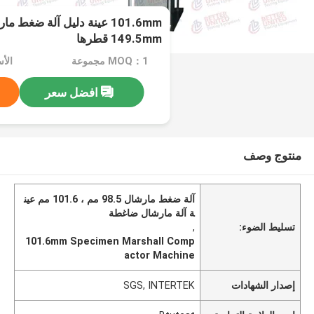
149.5mm قطرها
MOQ：1 مجموعة
الأ
افضل سعر
منتوج وصف
آلة ضغط مارشال 98.5 مم ، 101.6 مم عين
ة آلة مارشال ضاغطة
تسليط الضوء:
,
101.6mm Specimen Marshall Comp
actor Machine
إصدار الشهادات
SGS, INTERTEK