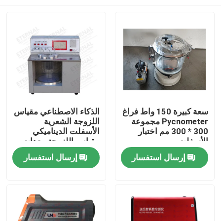
سعة كبيرة 150 واط فراغ
الذكاء الاصطناعي مقياس
Pycnometer مجموعة
اللزوجة الشعرية
300 * 300 مم اختبار
الأسفلت الديناميكي
الأسفلت
مقياس اللزوجة معدات
اختبار الأسفلت
منزل
إرسال استفسار
إرسال استفسار
المنتجات
حول بنا