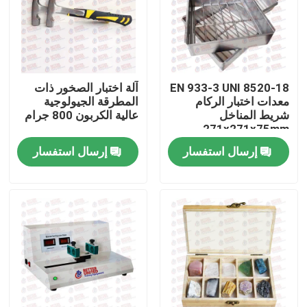
جولة في المعمل
ضبط الجودة
EN 933-3 UNI 8520-18
آلة اختبار الصخور ذات
معدات اختبار الركام
المطرقة الجيولوجية
شريط المناخل
عالية الكربون 800 جرام
اتصل بنا
271x271x75mm
إرسال استفسار
إرسال استفسار
طلب اقتباس
آلة اختبار عالمية
آلة اختبار التربة
آلة اختبار الخرسانة