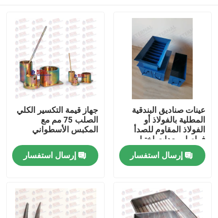
عينات صناديق البندقية
جهاز قيمة التكسير الكلي
المطلية بالفولاذ أو
الصلب 75 مم مع
الفولاذ المقاوم للصدأ
المكبس الأسطواني
فواصل معدات اختبار
التربة
منزل
إرسال استفسار
إرسال استفسار
المنتجات
حول بنا