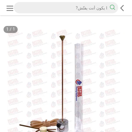
1
/
1