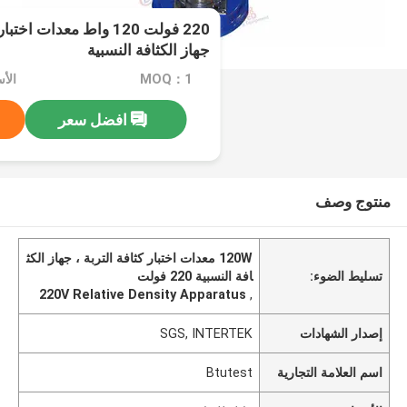
220 فولت 120 واط معدات ا
جهاز الكثافة النسبية
MOQ：1
الأ
افضل سعر
منتوج وصف
120W معدات اختبار كثافة التربة ، جهاز الكث
تسليط الضوء:
افة النسبية 220 فولت
220V Relative Density Apparatus
,
إصدار الشهادات
SGS, INTERTEK
اسم العلامة التجارية
Btutest