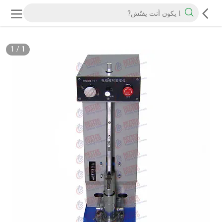
1
/
1