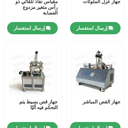
جهاز عزل الملوثات
مقياس نفاذ تلقائي ذو
رأس متغير مزدوج
العصابة
جولة في المعمل
إرسال استفسار
إرسال استفسار
ضبط الجودة
اتصل بنا
طلب اقتباس
آلة اختبار عالمية
جهاز القص المباشر
جهاز قص بسيط يتم
آلة اختبار التربة
التحكم فيه آليًا
آلة اختبار الخرسانة
إرسال استفسار
إرسال استفسار