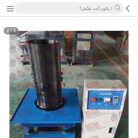
2
/
2