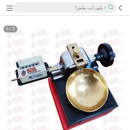
5
/
2